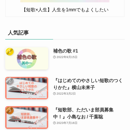
【短歌×人生】人生を1mmでもよくしたい
人気記事
補色の歌 #1
2022年9月15日
『はじめてのやさしい短歌のつく
りかた』横山未来子
2022年3月2日
『短歌部、ただいま部員募集
中！』小島なお / 千葉聡
2023年7月16日