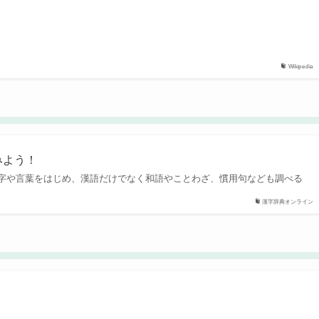
Wikipedia
みよう！
字や言葉をはじめ、漢語だけでなく和語やことわざ、慣用句なども調べる
漢字辞典オンライン
ン