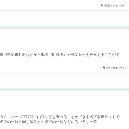
対義語辞典オンライン
ン
道府県や市町村などから地名（町域名）や郵便番号を検索することがで
地名辞典オンライン
ン
み方・ローマ字表記・由来などを調べることができる名字事典サイトで
名字の一覧や同じ読み方の名字の一覧などいろいろな一覧…