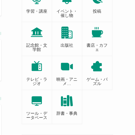
学習・講座
イベント・
投稿
催し物
記念館・文
出版社
書店・カフ
学館
ェ
テレビ・ラ
映画・アニ
ゲーム・パ
ジオ
メ…
ズル
ツール・デ
辞書・事典
ータベース