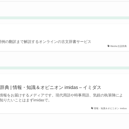
の用例の翻訳まで解説するオンラインの古文辞書サービス
Weblio古語辞典
 | 情報・知識＆オピニオン imidas – イミダス
知識・情報をお届けするメディアです。現代用語や時事用語、気鋭の執筆陣によ
りたいことはまずimidasで。
情報・知識＆オピニオン imidas