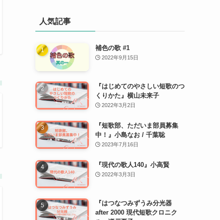
人気記事
補色の歌 #1
2022年9月15日
『はじめてのやさしい短歌のつ
くりかた』横山未来子
2022年3月2日
『短歌部、ただいま部員募集
中！』小島なお / 千葉聡
2023年7月16日
『現代の歌人140』小高賢
2022年3月3日
『はつなつみずうみ分光器
after 2000 現代短歌クロニク