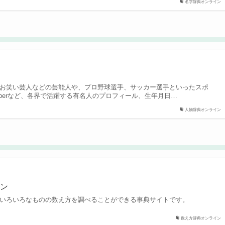
名字辞典オンライン
ン
お笑い芸人などの芸能人や、プロ野球選手、サッカー選手といったスポ
uberなど、各界で活躍する有名人のプロフィール、生年月日…
人物辞典オンライン
イン
いろいろなものの数え方を調べることができる事典サイトです。
数え方辞典オンライン