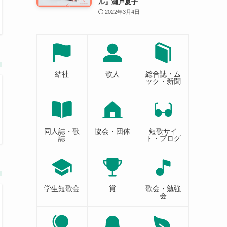
ル』瀬戸夏子
2022年3月4日
結社
歌人
総合誌・ム
ック・新聞
同人誌・歌
協会・団体
短歌サイ
誌
ト・ブログ
学生短歌会
賞
歌会・勉強
会