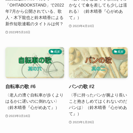
「OHTABOOKSTAND」で2022
かなくて傘を差しても少しは濡
年7月から公開されている、歌
れる〉（鈴木晴香『心がめあ
人・木下龍也と鈴木晴香による
て』）
新作短歌連載のタイトルは何？
2023年4月10日
2023年5月10日
鑑賞
鑑賞
自転車の歌 #6
パンの歌 #2
〈老人の漕ぐ自転車が歩くより
〈手に持ったパンが腕より長い
はるかに遅いのに倒れない〉
こと抱きしめてはくれないのだ
（鈴木晴香『心がめあて』）
パンは〉（鈴木晴香『心がめあ
て』）
2023年3月16日
2023年1月26日