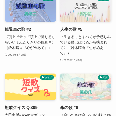
観覧車の歌 #2
人生の歌 #5
〈頂上で乗って頂上で降りるな
〈生きることすべてが予感じみ
らいいよふたりきりの観覧車〉
ている栞ははじめから挟まれ
（鈴木晴香『心がめあて』）
て〉（鈴木晴香『心がめあ
て』）
2024年6月28日
2023年10月18日
クイズ
鑑賞
短歌クイズ Q.309
傘の歌 #8
太田出版のWebマガジン
〈会いたさは会っても消えてゆ