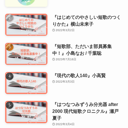
『はじめてのやさしい短歌のつく
りかた』横山未来子
2022年3月2日
『短歌部、ただいま部員募集
中！』小島なお / 千葉聡
2023年7月16日
『現代の歌人140』小高賢
2022年3月3日
『はつなつみずうみ分光器 after
2000 現代短歌クロニクル』瀬戸
夏子
2022年3月4日