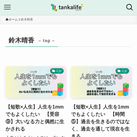
ホーム
鈴木晴香
鈴木晴香
– tag –
人生
人生
【短歌×人生】人生を1mm
【短歌×人生】人生を1mm
でもよくしたい 【受容
でもよくしたい 【時間
⑨】大いなる力と偶然に生
⑤】過去を生きるのではな
かされる
く、過去を通して現在を生
きる