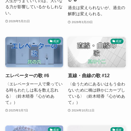
人生がうまくいくのは、大いな
る力が影響しているかもしれな
過去は変えられないが、過去の
い。
解釈は変えられる。
2026年5月21日
2026年3月23日
鑑賞
鑑賞
エレベーターの歌 #6
直線・曲線の歌 #12
〈エレベーター一人で乗ってい
〈会うためにあるいはもう会わ
る時もわたしは私を数え忘れ
ないために橋は静かにカーブし
る〉（鈴木晴香『心がめあ
ている〉（鈴木晴香『心がめあ
て』）
て』）
2025年3月7日
2024年10月11日
鑑賞
鑑賞