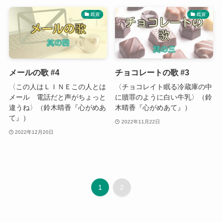
鑑賞
鑑賞
メールの歌 #4
チョコレートの歌 #3
〈この人はＬＩＮＥこの人とは
〈チョコレイト眠る冷蔵庫の中
メール 電話だと声がちょっと
に贖罪のように白い牛乳〉（鈴
違うね〉（鈴木晴香『心がめあ
木晴香『心がめあて』）
て』）
2022年11月22日
2022年12月20日
1
2