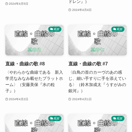
ドレン』）
2024年4月5日
2024年4月4日
鑑賞
鑑賞
直線・曲線の歌 #8
直線・曲線の歌 #7
〈やわらかな曲線である 新入
〈白鳥の首のカーヴのあの感
学児なみなみ載せたプラットホ
じ、細い手すりに手を添えてい
ーム〉（安藤美保『水の粒
る〉（鈴木加成太『うすがみの
子』）
銀河』）
2024年4月2日
2024年4月1日
鑑賞
鑑賞