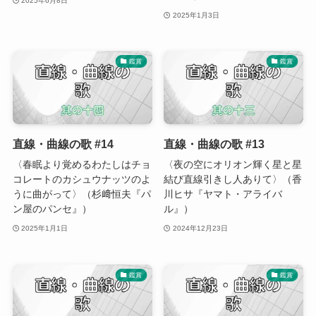
2025年6月8日
2025年1月3日
鑑賞
鑑賞
直線・曲線の歌 #14
直線・曲線の歌 #13
〈春眠より覚めるわたしはチョ
〈夜の空にオリオン輝く星と星
コレートのカシュウナッツのよ
結び直線引きし人ありて〉（香
うに曲がって〉（杉﨑恒夫『パ
川ヒサ『ヤマト・アライバ
ン屋のパンセ』）
ル』）
2025年1月1日
2024年12月23日
鑑賞
鑑賞