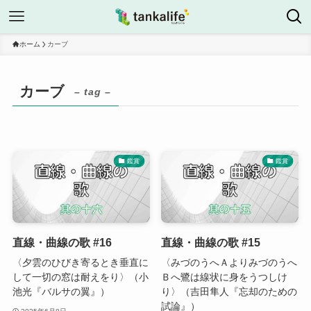
ホーム
カーブ
カーブ
– tag –
鑑賞
鑑賞
直線・曲線の歌 #16
直線・曲線の歌 #15
〈夕雲のひびき寄るとき垂直に
〈みづのうへＡよりみづのうへ
して一切の窓は耐えをり〉（小
Ｂへ鷺は線状に身をうつしけ
池光『バルサの翼』）
り〉（吉田隼人『忘却のための
試論』）