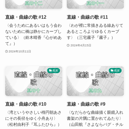
直線・曲線の歌 #12
直線・曲線の歌 #11
〈会うためにあるいはもう会わ
〈わが裡に常描きゐる線ありて
ないために橋は静かにカーブし
あるところよりゆるくカーブ
ている〉（鈴木晴香『心がめあ
す〉（三宅霧子『霧子』）
て』）
2024年4月15日
2024年10月11日
鑑賞
鑑賞
直線・曲線の歌 #10
直線・曲線の歌 #9
〈湾というやさしい楕円朝あさ
〈なだらかな曲線描く眼鏡入れ
にその長径をゆく小舟あり〉
書架の片隅に置かれてゐたり〉
（松村由利子『耳ふたひら』）
（山田航『さよならバグ・チル