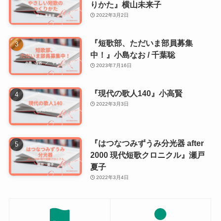
りかた』横山未来子
2022年3月2日
『短歌部、ただいま部員募集
中！』小島なお / 千葉聡
2023年7月16日
『現代の歌人140』小高賢
2022年3月3日
『はつなつみずうみ分光器 after
2000 現代短歌クロニクル』瀬戸
夏子
2022年3月4日