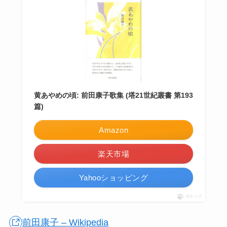
黄あやめの頃: 前田康子歌集 (塔21世紀叢書 第193
篇)
Amazon
楽天市場
Yahooショッピング
ポチップ
前田康子 – Wikipedia