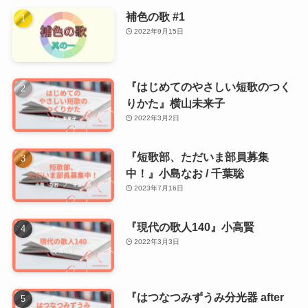
補色の歌 #1
2022年9月15日
『はじめてのやさしい短歌のつく
りかた』横山未来子
2022年3月2日
『短歌部、ただいま部員募集
中！』小島なお / 千葉聡
2023年7月16日
『現代の歌人140』小高賢
2022年3月3日
『はつなつみずうみ分光器 after