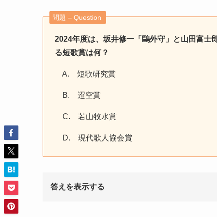
問題 – Question
2024年度は、坂井修一「鷗外守」と山田富士郎
る短歌賞は何？
A. 短歌研究賞
B. 迢空賞
C. 若山牧水賞
D. 現代歌人協会賞
答えを表示する