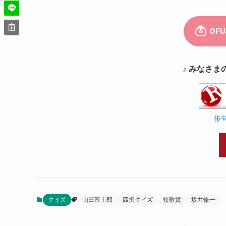
♪ みなさま
俳
クイズ
山田富士郎
四択クイズ
短歌賞
坂井修一