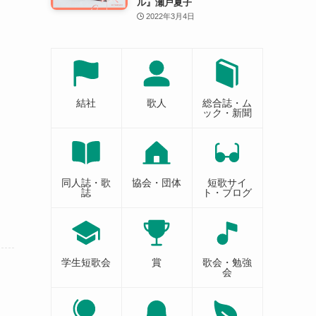
ル』瀬戸夏子
2022年3月4日
結社
歌人
総合誌・ム
ック・新聞
同人誌・歌
協会・団体
短歌サイ
誌
ト・ブログ
学生短歌会
賞
歌会・勉強
会