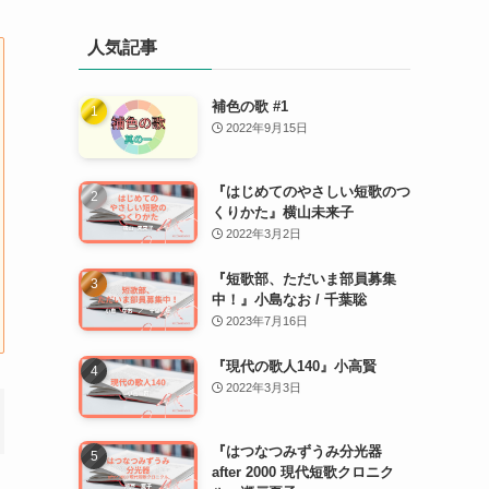
人気記事
補色の歌 #1
2022年9月15日
『はじめてのやさしい短歌のつ
くりかた』横山未来子
2022年3月2日
『短歌部、ただいま部員募集
中！』小島なお / 千葉聡
2023年7月16日
『現代の歌人140』小高賢
2022年3月3日
『はつなつみずうみ分光器
after 2000 現代短歌クロニク