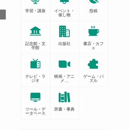
学習・講座
イベント・
投稿
催し物
記念館・文
出版社
書店・カフ
学館
ェ
テレビ・ラ
映画・アニ
ゲーム・パ
ジオ
メ…
ズル
ツール・デ
辞書・事典
ータベース