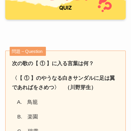
問題 – Question
次の歌の【 ① 】に入る言葉は何？
〈【 ① 】のやうなる白きサンダルに足は翼
であればをさめつ〉 （川野芽生）
A. 鳥籠
B. 楽園