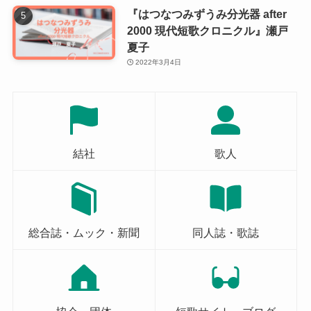
『はつなつみずうみ分光器 after
2000 現代短歌クロニクル』瀬戸
夏子
2022年3月4日
結社
歌人
総合誌・ムック・新聞
同人誌・歌誌