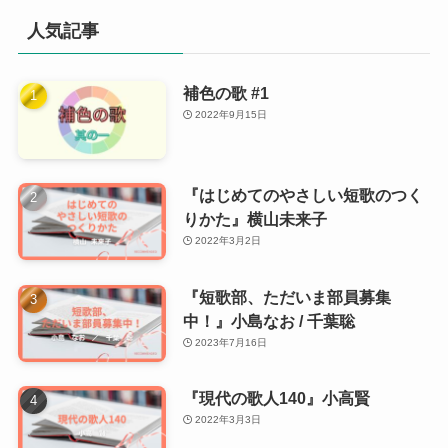
人気記事
補色の歌 #1
2022年9月15日
『はじめてのやさしい短歌のつく
りかた』横山未来子
2022年3月2日
『短歌部、ただいま部員募集
中！』小島なお / 千葉聡
2023年7月16日
『現代の歌人140』小高賢
2022年3月3日