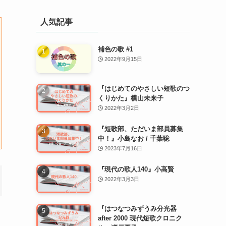
人気記事
補色の歌 #1
2022年9月15日
『はじめてのやさしい短歌のつ
くりかた』横山未来子
2022年3月2日
『短歌部、ただいま部員募集
中！』小島なお / 千葉聡
2023年7月16日
『現代の歌人140』小高賢
2022年3月3日
『はつなつみずうみ分光器
after 2000 現代短歌クロニク