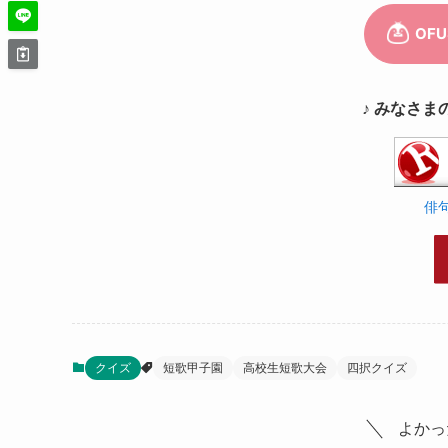
♪ みなさま
俳
クイズ
短歌甲子園
高校生短歌大会
四択クイズ
よかっ