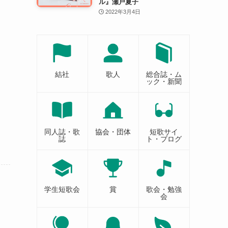
ル』瀬戸夏子
2022年3月4日
結社
歌人
総合誌・ム
ック・新聞
同人誌・歌
協会・団体
短歌サイ
誌
ト・ブログ
学生短歌会
賞
歌会・勉強
会