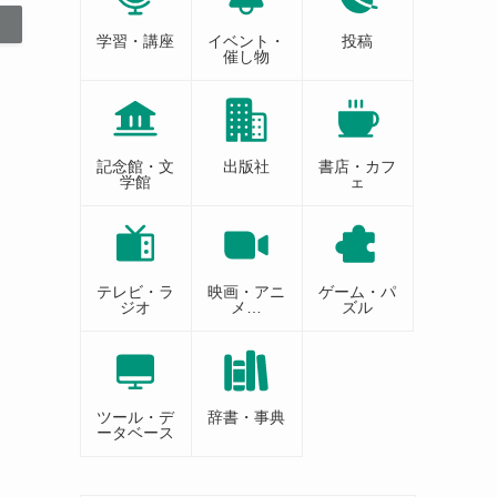
学習・講座
イベント・
投稿
催し物
記念館・文
出版社
書店・カフ
学館
ェ
テレビ・ラ
映画・アニ
ゲーム・パ
ジオ
メ…
ズル
ツール・デ
辞書・事典
ータベース