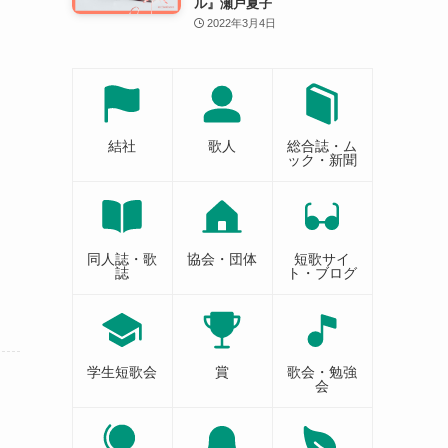
ル』瀬戸夏子
2022年3月4日
結社
歌人
総合誌・ム
ック・新聞
同人誌・歌
協会・団体
短歌サイ
誌
ト・ブログ
学生短歌会
賞
歌会・勉強
会