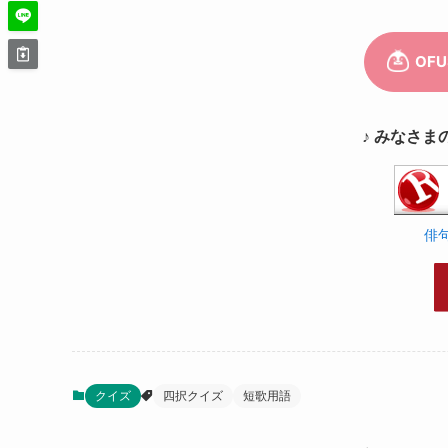
♪ みなさま
俳
クイズ
四択クイズ
短歌用語