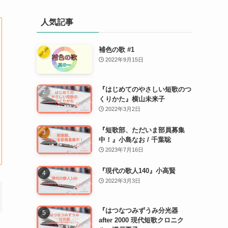
人気記事
補色の歌 #1
2022年9月15日
『はじめてのやさしい短歌のつ
くりかた』横山未来子
2022年3月2日
『短歌部、ただいま部員募集
中！』小島なお / 千葉聡
2023年7月16日
『現代の歌人140』小高賢
2022年3月3日
『はつなつみずうみ分光器
after 2000 現代短歌クロニク