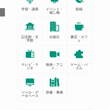
学習・講座
イベント・
投稿
催し物
記念館・文
出版社
書店・カフ
学館
ェ
テレビ・ラ
映画・アニ
ゲーム・パ
ジオ
メ…
ズル
ツール・デ
辞書・事典
ータベース