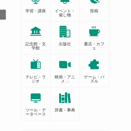
学習・講座
イベント・
投稿
催し物
記念館・文
出版社
書店・カフ
学館
ェ
テレビ・ラ
映画・アニ
ゲーム・パ
ジオ
メ…
ズル
ツール・デ
辞書・事典
ータベース