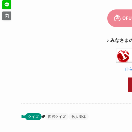
♪ みなさま
俳
クイズ
四択クイズ
歌人団体