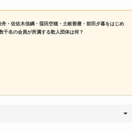
上柴舟・佐佐木信綱・窪田空穂・土岐善麿・前田夕暮をはじめ
在数千名の会員が所属する歌人団体は何？