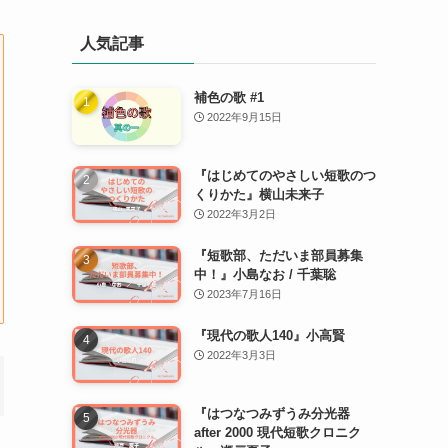
人気記事
補色の歌 #1
2022年9月15日
『はじめてのやさしい短歌のつ
くりかた』横山未来子
2022年3月2日
『短歌部、ただいま部員募集
中！』小島なお / 千葉聡
2023年7月16日
『現代の歌人140』小高賢
2022年3月3日
『はつなつみずうみ分光器
after 2000 現代短歌クロニク