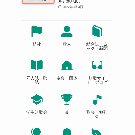
ル』瀬戸夏子
2022年3月4日
結社
歌人
総合誌・ム
ック・新聞
同人誌・歌
協会・団体
短歌サイ
誌
ト・ブログ
学生短歌会
賞
歌会・勉強
会