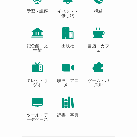
学習・講座
イベント・
投稿
催し物
記念館・文
出版社
書店・カフ
学館
ェ
テレビ・ラ
映画・アニ
ゲーム・パ
ジオ
メ…
ズル
ツール・デ
辞書・事典
ータベース