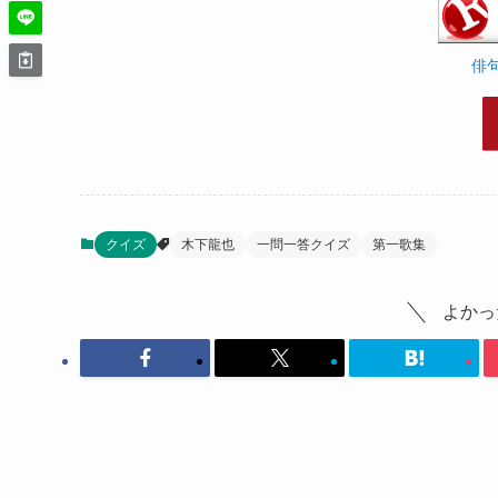
俳
クイズ
木下龍也
一問一答クイズ
第一歌集
よかっ