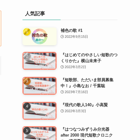
人気記事
補色の歌 #1
2022年9月15日
『はじめてのやさしい短歌のつ
くりかた』横山未来子
2022年3月2日
『短歌部、ただいま部員募集
中！』小島なお / 千葉聡
2023年7月16日
『現代の歌人140』小高賢
2022年3月3日
『はつなつみずうみ分光器
after 2000 現代短歌クロニク