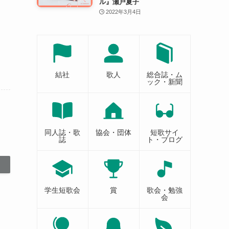
ル』瀬戸夏子
2022年3月4日
結社
歌人
総合誌・ム
ック・新聞
同人誌・歌
協会・団体
短歌サイ
誌
ト・ブログ
学生短歌会
賞
歌会・勉強
会