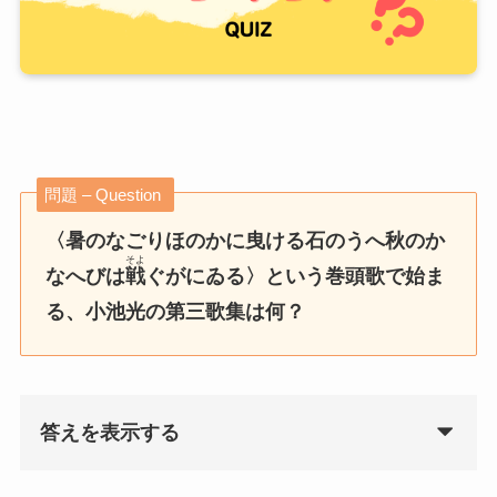
問題 – Question
〈暑のなごりほのかに曳ける石のうへ秋のか
そよ
なへびは
戦
ぐがにゐる〉という巻頭歌で始ま
る、小池光の第三歌集は何？
答えを表示する