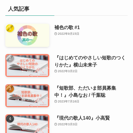
人気記事
補色の歌 #1
2022年9月15日
『はじめてのやさしい短歌のつく
りかた』横山未来子
2022年3月2日
『短歌部、ただいま部員募集
中！』小島なお / 千葉聡
2023年7月16日
『現代の歌人140』小高賢
2022年3月3日