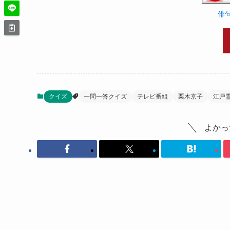
毎週決められた題の短歌（題詠）を全国か
俳
1997年4月11日に「NHK歌壇」という番組
う名称になりました。
また一時期「短歌de胸キュン」という初心者向
年3月28日）。
クイズ
一問一答クイズ
テレビ番組
栗木京子
江戸
テキストも発売されており、選者のお話が
介されなかった投稿歌も掲載されます。ま
よかっ
NHK短歌 2022年 06 月
¥730
（2022/06/19 07:06時点 | 
Amazon