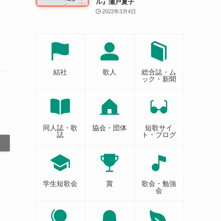
ル』瀬戸夏子
2022年3月4日
結社
歌人
総合誌・ム
ック・新聞
同人誌・歌
協会・団体
短歌サイ
誌
ト・ブログ
学生短歌会
賞
歌会・勉強
会