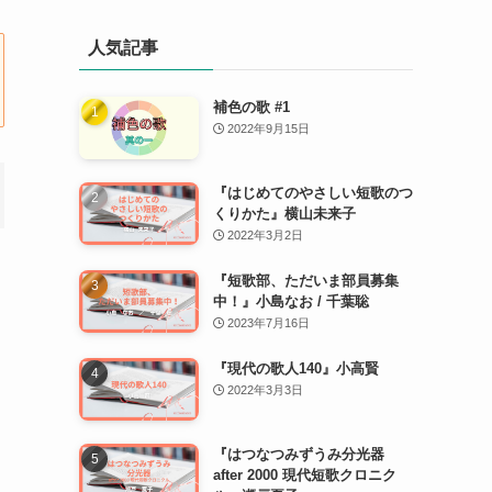
人気記事
補色の歌 #1
2022年9月15日
『はじめてのやさしい短歌のつ
くりかた』横山未来子
2022年3月2日
『短歌部、ただいま部員募集
中！』小島なお / 千葉聡
2023年7月16日
『現代の歌人140』小高賢
2022年3月3日
『はつなつみずうみ分光器
after 2000 現代短歌クロニク