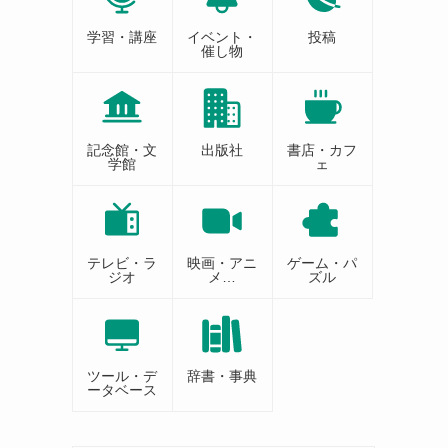
学習・講座
イベント・
投稿
催し物
記念館・文
出版社
書店・カフ
学館
ェ
テレビ・ラ
映画・アニ
ゲーム・パ
ジオ
メ…
ズル
ツール・デ
辞書・事典
ータベース