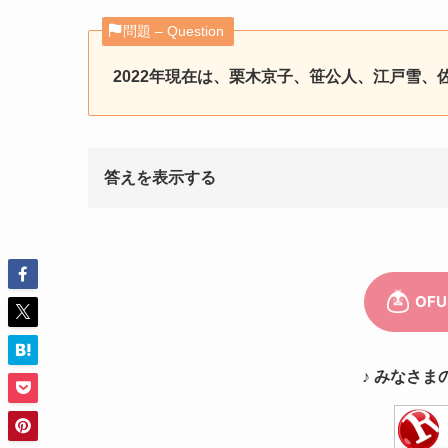
問題 – Question
2022年現在は、栗木京子、笹公人、江戸雪、
答えを表示する
解答 – Answer
NHK
短歌
解説
♪ みなさま
「NHK短歌」
は、NHK Eテレ、NHKワ