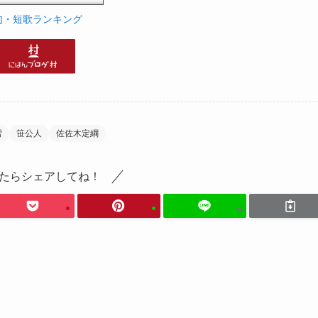
ら公募し、各週担当の選者が一席ほかを選んでいきます。
句・短歌ランキング
名で始まりましたが、2005年4月2日に「NHK短歌」とい
け講座も放送されていました（2012年4月1日～2021
雪
笹公人
佐佐木定綱
まとめられています。番組内で紹介された投稿歌および紹
た誌面のみの企画や記事もあります。
たらシェアしてね！
号 [雑誌]
Amazon調べ）
楽天市場
Yahooショッピング