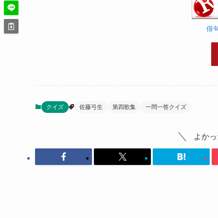
俳
クイズ
佐藤弓生
第四歌集
一問一答クイズ
よかっ