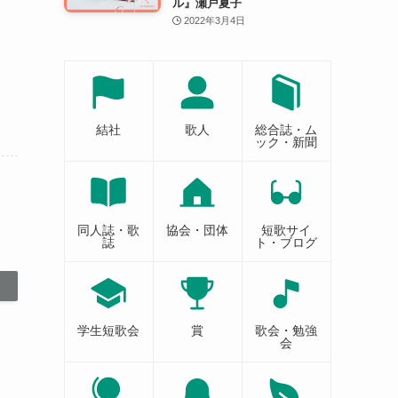
ル』瀬戸夏子
2022年3月4日
結社
歌人
総合誌・ム
ック・新聞
同人誌・歌
協会・団体
短歌サイ
誌
ト・ブログ
学生短歌会
賞
歌会・勉強
会