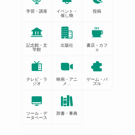
学習・講座
イベント・
投稿
催し物
記念館・文
出版社
書店・カフ
学館
ェ
テレビ・ラ
映画・アニ
ゲーム・パ
ジオ
メ…
ズル
ツール・デ
辞書・事典
ータベース