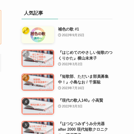
人気記事
補色の歌 #1
2022年9月15日
『はじめてのやさしい短歌のつ
くりかた』横山未来子
2022年3月2日
『短歌部、ただいま部員募集
中！』小島なお / 千葉聡
2023年7月16日
『現代の歌人140』小高賢
2022年3月3日
『はつなつみずうみ分光器
after 2000 現代短歌クロニク