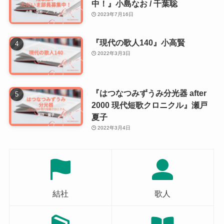
中！』小島なお / 千葉聡
2023年7月16日
『現代の歌人140』小高賢
2022年3月3日
『はつなつみずうみ分光器 after
2000 現代短歌クロニクル』瀬戸
夏子
2022年3月4日
結社
歌人