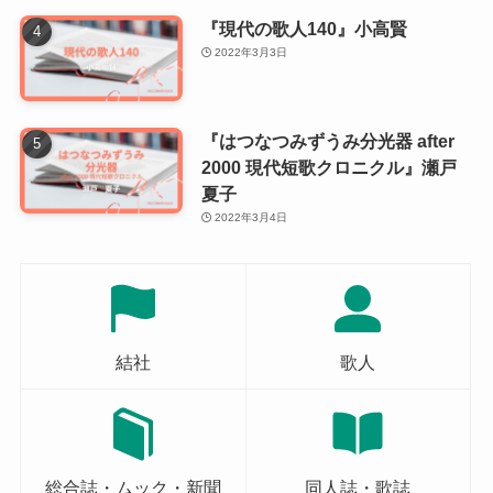
『現代の歌人140』小高賢
2022年3月3日
『はつなつみずうみ分光器 after
2000 現代短歌クロニクル』瀬戸
夏子
2022年3月4日
結社
歌人
総合誌・ムック・新聞
同人誌・歌誌