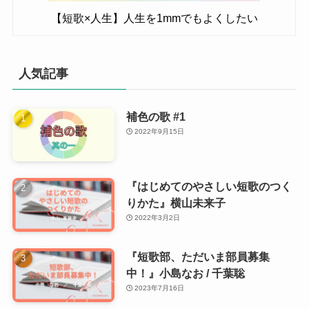
【短歌×人生】人生を1mmでもよくしたい
人気記事
補色の歌 #1
2022年9月15日
『はじめてのやさしい短歌のつく
りかた』横山未来子
2022年3月2日
『短歌部、ただいま部員募集
中！』小島なお / 千葉聡
2023年7月16日