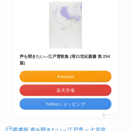
声を聞きたい―江戸雪歌集 (塔21世紀叢書 第 254
篇)
Amazon
楽天市場
Yahooショッピング
ポチップ
叢書版 声を聞きたい – 江戸雪 ─ 七月堂