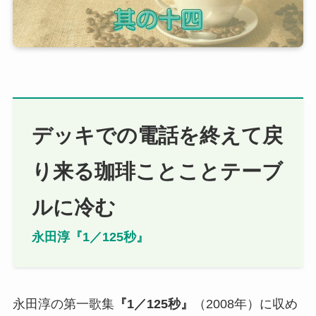
デッキでの電話を終えて戻
り来る珈琲ことことテーブ
ルに冷む
永田
淳
『1／125秒』
永田淳の第一歌集
『
1／125秒
』
（2008年）に収め