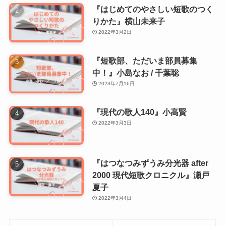
『はじめてのやさしい短歌のつく
りかた』横山未来子
2022年3月2日
『短歌部、ただいま部員募集
中！』小島なお / 千葉聡
2023年7月16日
『現代の歌人140』小高賢
2022年3月3日
『はつなつみずうみ分光器 after
2000 現代短歌クロニクル』瀬戸
夏子
2022年3月4日