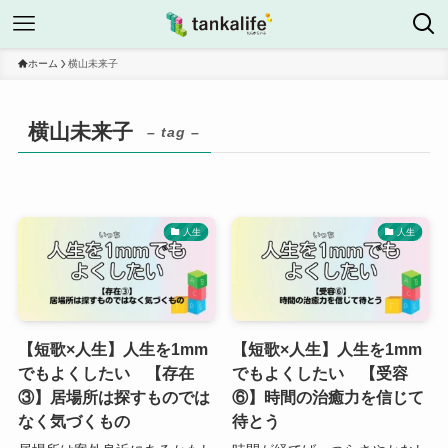
ホーム
横山未来子
横山未来子
– tag –
人生
人生
【短歌×人生】人生を1mm
【短歌×人生】人生を1mm
でもよくしたい 【存在
でもよくしたい 【受容
③】居場所は探すものでは
⑥】時間の治癒力を信じて
なく気づくもの
待とう