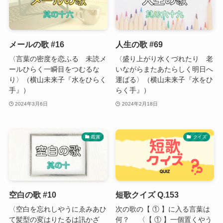
メールの歌 #16
人生の歌 #69
〈言葉の密度を恋ふる 未読メ
〈盛り上がり水くづれたり 老
ールひらく一瞬目をつむるな
いながらまたあたらしく明日へ
り〉（横山未来子『水をひらく
運ばる〉（横山未来子『水をひ
手』）
らく手』）
2024年3月6日
2024年2月18日
鑑賞
クイズ
空白の歌 #10
短歌クイズ Q.153
〈空白を忘れしやうにゑみあひ
次の歌の【 ① 】に入る言葉は
て髪型の変はりたるは訊かざ
何？ 〈【 ① 】一個置くやう