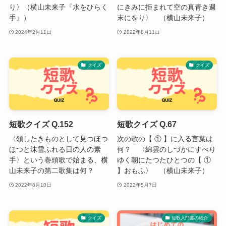
り〉（横山未来子『水をひらく
にきみに拒まれて空の真青き週
手』）
末にをり〉 （横山未来子）
2024年2月11日
2022年8月11日
クイズ
クイズ
短歌クイズ Q.152
短歌クイズ Q.67
〈領したきものとして見つほつ
次の歌の【 ① 】に入る言葉は
ほつと沫雪ふれる日の人の素
何？ 〈綿雲のしづかにすべり
手〉という巻頭歌で始まる、横
ゆく朝にたつたひとつの【 ①
山未来子の第二歌集は何？
】おもふ〉 （横山未来子）
2022年8月10日
2022年5月7日
クイズ
短歌入門書の紹介