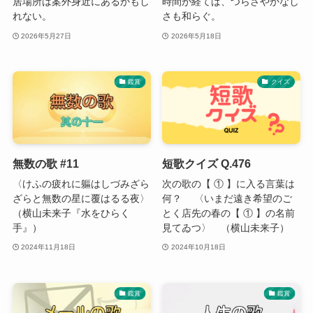
居場所は案外身近にあるかもし
時間が経てば、つらさやかなし
れない。
さも和らぐ。
2026年5月27日
2026年5月18日
鑑賞
クイズ
無数の歌 #11
短歌クイズ Q.476
〈けふの疲れに軀はしづみざら
次の歌の【 ① 】に入る言葉は
ざらと無数の星に覆はるる夜〉
何？ 〈いまだ遠き希望のご
（横山未来子『水をひらく
とく店先の春の【 ① 】の名前
手』）
見てゐつ〉 （横山未来子）
2024年11月18日
2024年10月18日
鑑賞
鑑賞