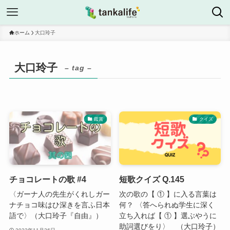
ホーム
大口玲子
大口玲子
– tag –
鑑賞
クイズ
チョコレートの歌 #4
短歌クイズ Q.145
〈ガーナ人の先生がくれしガー
次の歌の【 ① 】に入る言葉は
ナチョコ味はひ深きを言ふ日本
何？ 〈答へられぬ学生に深く
語で〉（大口玲子『自由』）
立ち入れば【 ① 】選ぶやうに
助詞選びをり〉 （大口玲子）