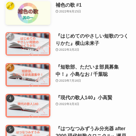
補色の歌 #1
2022年9月15日
『はじめてのやさしい短歌のつく
りかた』横山未来子
2022年3月2日
『短歌部、ただいま部員募集
中！』小島なお / 千葉聡
2023年7月16日
『現代の歌人140』小高賢
2022年3月3日
『はつなつみずうみ分光器 after
2000 現代短歌クロニクル』瀬戸