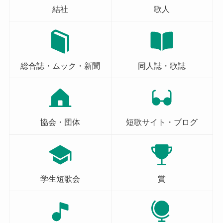
結社
歌人
総合誌・ムック・新聞
同人誌・歌誌
協会・団体
短歌サイト・ブログ
学生短歌会
賞