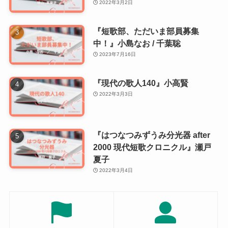
2022年3月2日
『短歌部、ただいま部員募集
中！』小島なお / 千葉聡
2023年7月16日
『現代の歌人140』小高賢
2022年3月3日
『はつなつみずうみ分光器 after
2000 現代短歌クロニクル』瀬戸
夏子
2022年3月4日