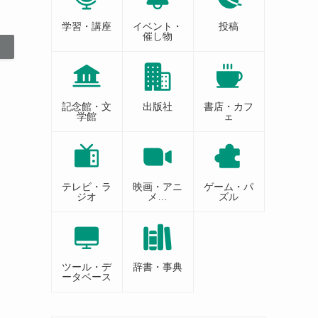
学習・講座
イベント・
投稿
催し物
記念館・文
出版社
書店・カフ
学館
ェ
テレビ・ラ
映画・アニ
ゲーム・パ
ジオ
メ…
ズル
ツール・デ
辞書・事典
ータベース