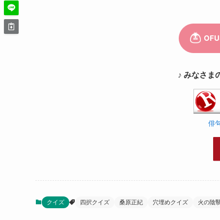
♪ みなさま
俳
クイズ
四択クイズ
桑原正紀
穴埋めクイズ
火の陰