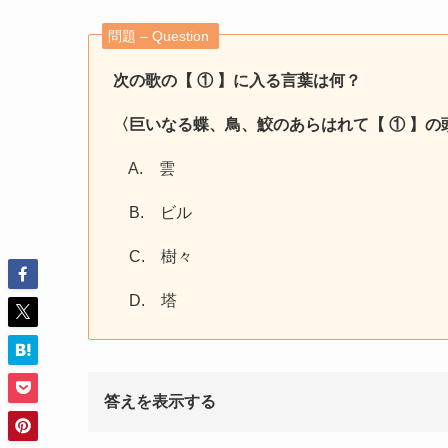
問題 – Question
次の歌の【 ① 】に入る言葉は何？
〈巨いなる蝶、鳥、鮫のあらはれて【 ① 】
A. 雲
B. ビル
C. 樹々
D. 塔
答えを表示する