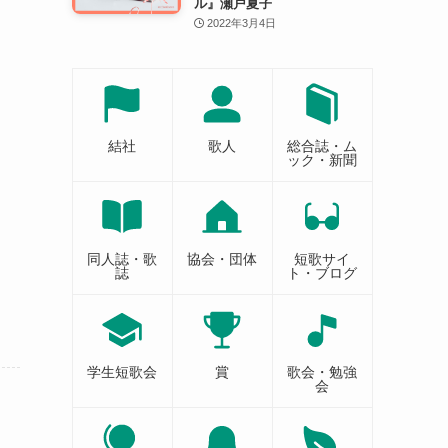
ル』瀬戸夏子
2022年3月4日
結社
歌人
総合誌・ム
ック・新聞
同人誌・歌
協会・団体
短歌サイ
誌
ト・ブログ
学生短歌会
賞
歌会・勉強
会