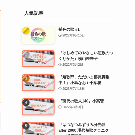
人気記事
補色の歌 #1
2022年9月15日
『はじめてのやさしい短歌のつ
くりかた』横山未来子
2022年3月2日
『短歌部、ただいま部員募集
中！』小島なお / 千葉聡
2023年7月16日
『現代の歌人140』小高賢
2022年3月3日
『はつなつみずうみ分光器
after 2000 現代短歌クロニク