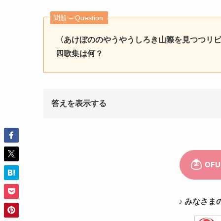
問題 – Question
〈あけぼののやうやうしろき山際を見つつリ
四歌集は何？
答えを表示する
♪ みなさま