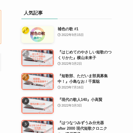
人気記事
補色の歌 #1
2022年9月15日
『はじめてのやさしい短歌のつ
くりかた』横山未来子
2022年3月2日
『短歌部、ただいま部員募集
中！』小島なお / 千葉聡
2023年7月16日
『現代の歌人140』小高賢
2022年3月3日
『はつなつみずうみ分光器
after 2000 現代短歌クロニク