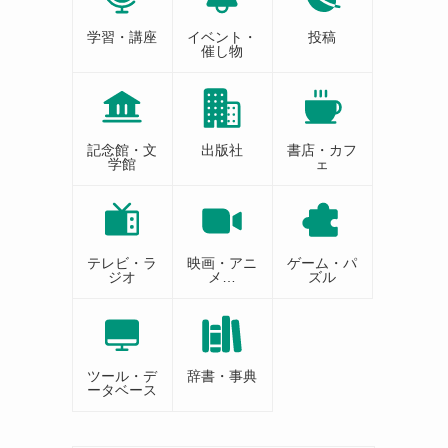
学習・講座
イベント・
投稿
催し物
記念館・文
出版社
書店・カフ
学館
ェ
テレビ・ラ
映画・アニ
ゲーム・パ
ジオ
メ…
ズル
ツール・デ
辞書・事典
ータベース