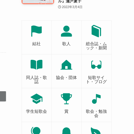
ル』瀬戸夏子
2022年3月4日
結社
歌人
総合誌・ム
ック・新聞
同人誌・歌
協会・団体
短歌サイ
誌
ト・ブログ
学生短歌会
賞
歌会・勉強
会