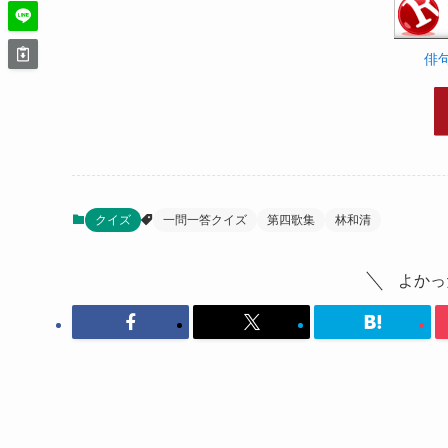
俳
クイズ
一問一答クイズ
第四歌集
林和清
よかっ