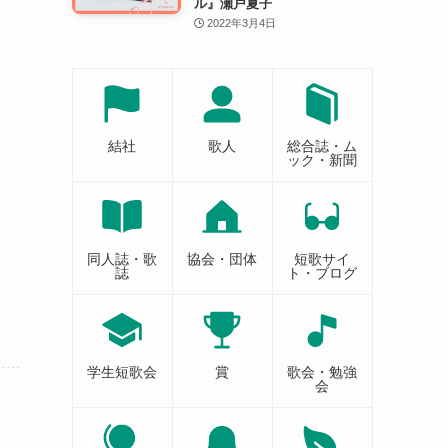
ル』瀬戸夏子
2022年3月4日
結社
歌人
総合誌・ム
ック・新聞
同人誌・歌
協会・団体
短歌サイ
誌
ト・ブログ
学生短歌会
賞
歌会・勉強
会