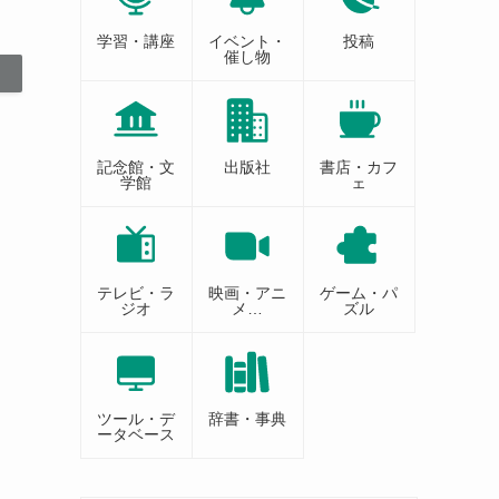
学習・講座
イベント・
投稿
催し物
記念館・文
出版社
書店・カフ
学館
ェ
テレビ・ラ
映画・アニ
ゲーム・パ
ジオ
メ…
ズル
ツール・デ
辞書・事典
ータベース