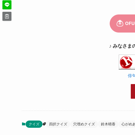
♪ みなさま
俳
クイズ
四択クイズ
穴埋めクイズ
鈴木晴香
心がめ