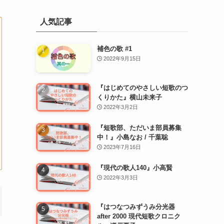
人気記事
補色の歌 #1
2022年9月15日
『はじめてのやさしい短歌のつ
くりかた』横山未来子
2022年3月2日
『短歌部、ただいま部員募集
中！』小島なお / 千葉聡
2023年7月16日
『現代の歌人140』小高賢
2022年3月3日
『はつなつみずうみ分光器
after 2000 現代短歌クロニク