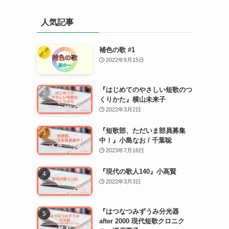
人気記事
補色の歌 #1
2022年9月15日
『はじめてのやさしい短歌のつ
くりかた』横山未来子
2022年3月2日
『短歌部、ただいま部員募集
中！』小島なお / 千葉聡
2023年7月16日
『現代の歌人140』小高賢
2022年3月3日
『はつなつみずうみ分光器
after 2000 現代短歌クロニク