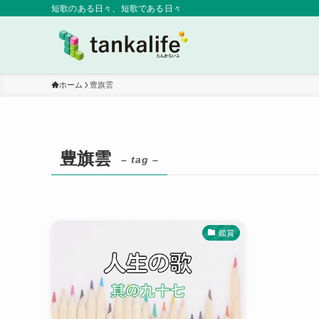
短歌のある日々、短歌である日々
ホーム
豊旗雲
豊旗雲
– tag –
鑑賞