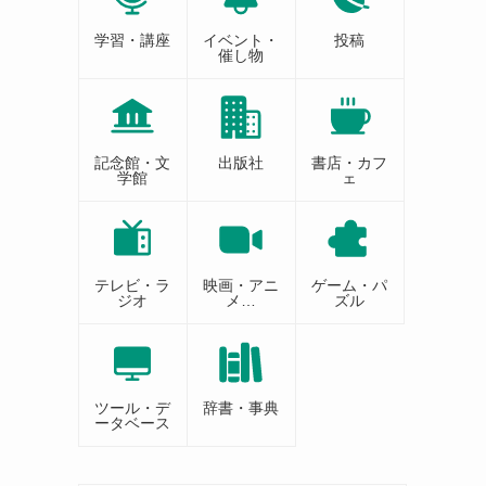
学習・講座
イベント・
投稿
催し物
記念館・文
出版社
書店・カフ
学館
ェ
テレビ・ラ
映画・アニ
ゲーム・パ
ジオ
メ…
ズル
ツール・デ
辞書・事典
ータベース