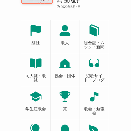
ル』瀬戸夏子
2022年3月4日
結社
歌人
総合誌・ム
ック・新聞
同人誌・歌
協会・団体
短歌サイ
誌
ト・ブログ
学生短歌会
賞
歌会・勉強
会