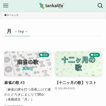
ホーム
月
月
– tag –
鑑賞
鑑賞
麻雀の歌 #3
【十二ヶ月の歌】リスト
2021年9月26日
〈麻雀の牌を打つ音夜ふけて瀬
のとどろきにまじりて聞ゆ〉
（来嶋靖生『月』）