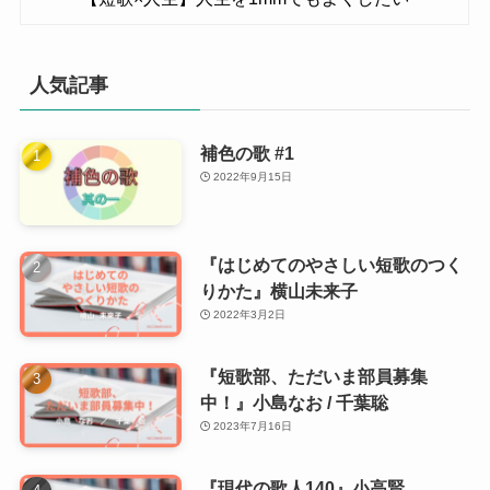
人気記事
補色の歌 #1
2022年9月15日
『はじめてのやさしい短歌のつく
りかた』横山未来子
2022年3月2日
『短歌部、ただいま部員募集
中！』小島なお / 千葉聡
2023年7月16日
『現代の歌人140』小高賢